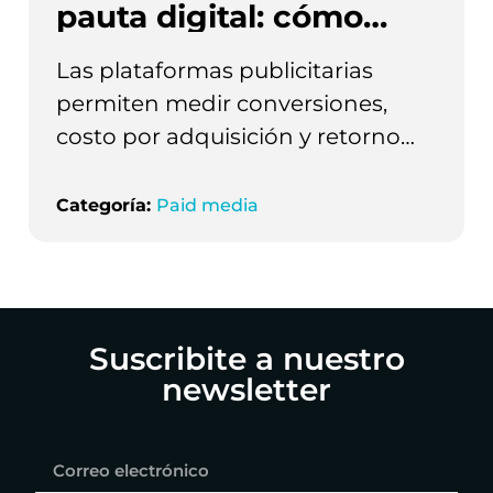
pauta digital: cómo
medir ventas reales
Las plataformas publicitarias
permiten medir conversiones,
costo por adquisición y retorno
sobre la inversión. Sin embargo,
estas métricas no responden por
Categoría:
Paid media
sí solas la pregunta más
importante: ¿cuántas ventas
ocurrieron realmente gracias a la
campaña?
Suscribite a nuestro
newsletter